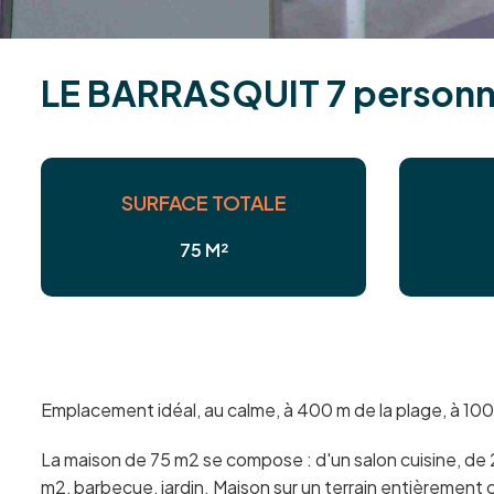
L
E
B
A
R
R
A
S
Q
U
I
T
7
p
e
r
s
o
n
SURFACE TOTALE
75 M²
Emplacement idéal, au calme, à 400 m de la plage, à 100
La maison de 75 m2 se compose : d'un salon cuisine, de 2
m2, barbecue, jardin. Maison sur un terrain entièrement