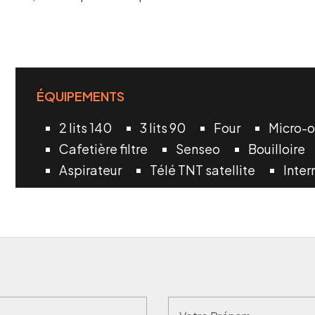
ÉQUIPEMENTS
2 lits 140
3 lits 90
Four
Micro-
Cafetière filtre
Senseo
Bouilloire
Aspirateur
Télé TNT satellite
Inter