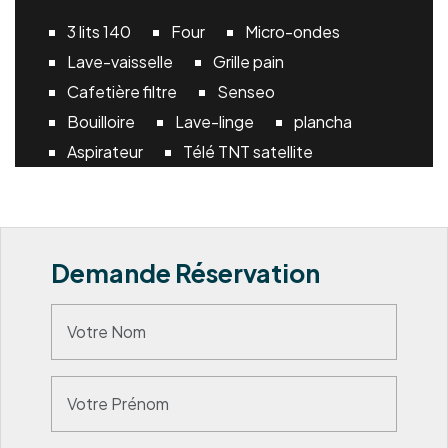
3 lits 140
Four
Micro-ondes
Lave-vaisselle
Grille pain
Cafetière filtre
Senseo
Bouilloire
Lave-linge
plancha
Aspirateur
Télé TNT satellite
Internet Wifi
Piscine 4,6 x 2,2 x 1,4 m
Demande Réservation