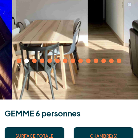
G
E
M
M
E
6
p
e
r
s
o
n
n
e
s
SURFACE TOTALE
CHAMBRE(S)